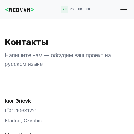
<
>
WEBVAM
RU
CS
UK
EN
Контакты
Напишите нам — обсудим ваш проект на
русском языке
Igor Gricyk
IČO: 10681221
Kladno, Czechia